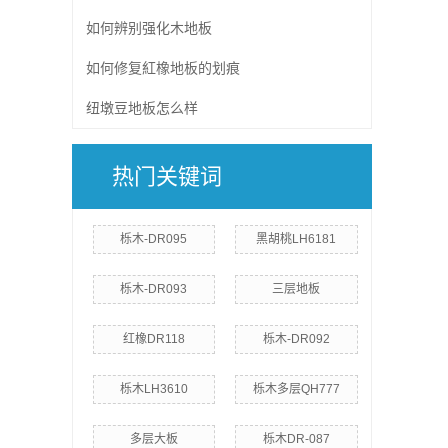
如何辨别强化木地板
如何修复紅橡地板的划痕
纽墩豆地板怎么样
热门关键词
栎木-DR095
黑胡桃LH6181
栎木-DR093
三层地板
红橡DR118
栎木-DR092
栎木LH3610
栎木多层QH777
多层大板
栎木DR-087