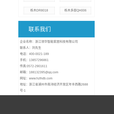
栎木DR8018
栎木多层QH006
联系我们
企业名称：浙江领华智能家居科技有限公司
联系人：刘先生
电话：400-0021-189
手机：13857296861
传真:0572-2901611
邮箱：188132395@qq.com
网址：www.hzlhdb.com
地址：浙江省湖州市南浔经济开发区年丰西路2688
号-1