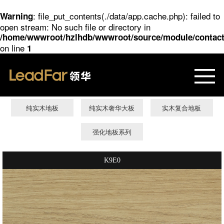
: file_put_contents(./data/app.cache.php): failed to
Warning
open stream: No such file or directory in
/home/wwwroot/hzlhdb/wwwroot/source/module/contac
on line
1
纯实木地板
纯实木奢华大板
实木复合地板
强化地板系列
K9E0